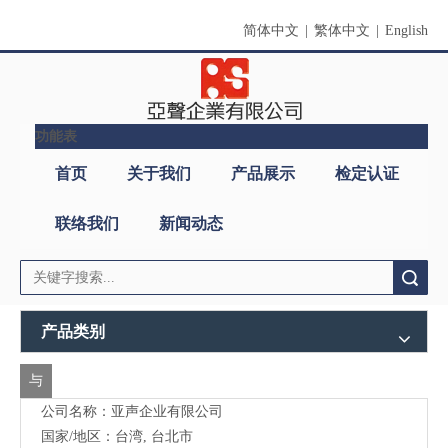
简体中文
|
繁体中文
|
English
功能表
搜索
产品类别
与
公司名称：亚声企业有限公司
我
国家/地区：台湾, 台北市
们
地址：
台北市北投区大度路3段296巷24号2楼
联
邮递区号：112
电话：886-2-28923642
络